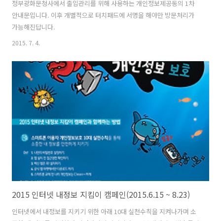
정부광화문청사에서 출입관리를 위해 사용하는 개인정보제공동의 1차
안내문입니다. 이후 개별적으로 터치패드에 서명을 해야만 방문처리가
가능해진답니다.
2015. 7. 4.
2015 인터넷 내정보 지킴이 캠페인(2015.6.15 ~ 8.23)
인터넷에서 내정보를 지키기 위한 아래 10대 실천수칙을 지켜나가며 소