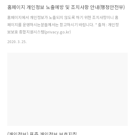
홈페이지 개인정보 노출예방 및 조치사항 안내(행정안전부)
홈페이지에서 개인정보가 노출되지 않도록 하기 위한 조치사항이니 홈
페이지를 운영하시는분들께서는 참고하시기 바랍니다. * 출처 : 개인정
보보호 종합지원시스템(privacy.go.kr)
2020. 3. 25.
(개인정보) 표준 개인정보 보호지침