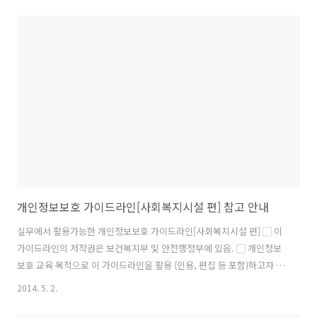
기관을 사칭한 교육 강요 및 불법 영업행위가 증가하고 있어 이에 따른
주의를 당부했다. 이들 일부 업체에서는 자신들을 ‘행정자치부 지정 개인
정보보호 교육기관’으로 안내하면서 ‘교육 미수강시 과태료 대상’이라며
개인정보보호 교육수강을 강요하여 높은 수강료를 챙기는 경우가 발생
하였고, 또한 개인정보보호 무료교육을 빙자하여 보험 영업 등에 이용하
는 형태로 이루어지고 있으며, 무료교육 대가로 수강생의 개인정보를
“개인정보 제3자 제공”에 동..
개인정보보호 가이드라인[사회복지시설 편] 참고 안내
실무에서 활용가능한 개인정보보호 가이드라인[사회복지시설 편] ▢ 이
가이드라인의 저작권은 보건복지부 및 안전행정부에 있음. ▢ 개인정보
보호 교육 목적으로 이 가이드라인을 활용 (인용, 편집 등 포함)하고자 하
는 경우 - 다음과 같이 가이드라인 명 및 저작권 보유기관을 표시 개인정
2014. 5. 2.
보보호 가이드라인[사회복지시설 편] 다운받기 ○ 자 료 명 : 개인정보보
호 가이드라인[사회복지시설 편] ○ 총페이지 : 137 page ○ 저 자 : 보건