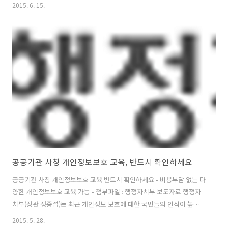
설정 및 해제 안내 CMOS 비밀번호 설정하기 우선
2015. 6. 15.
CMOS(Complementary Metal-Oxide Semiconductor 의 약어)암호
를 설정하려면 BIOS 모드로 진입 해야하는데 이는 부팅시 처음에 바이오
스로 진입하셔야 합니다. 부팅시 보여지기도 하지만 컴퓨터를 켜자마자
1초에 3~5번꼴로 해당키를 눌러야 바이오스로 진입하게 되니(안그러면
바로 윈도우로 부팅) 아래 바이오스별 진입키를 참고해주세요. 바이오스
별 진입키 Del : AMI, AWARD ESC : Toshiba F1 : Toshi..
공공기관 사칭 개인정보보호 교육, 반드시 확인하세요
공공기관 사칭 개인정보보호 교육 반드시 확인하세요 - 비용부담 없는 다
양한 개인정보보호 교육 가능 - 첨부파일 : 행정자치부 보도자료 행정자
치부(장관 정종섭)는 최근 개인정보 보호에 대한 국민들의 인식이 높아지
고 정부의 합동단속이 대폭 강화됨에 따라 일부 사설교육업체에서 공공
2015. 5. 28.