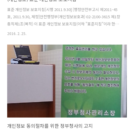
표준 개인정보 보호지침[시행 2011.9.30] [행정안전부고시 제2011-45
호, 2011.9.30, 제정]안전행정부(개인정보보호과) 02-2100-3615 제1장
총칙제1조(목적) 이 표준 개인정보 보호지침(이하 "표준지침"이라 한다)
은 「개인정보 보호법」(이하 "법"이라 한다)제12조제1항에 따라 개인
2016. 2. 25.
정보처리자가 준수하여야 하는 개인정보의 처리에 관한 기준, 개인정보
침해의 유형 및예방조치 등에 관한 세부적인 사항을 규정함을 목적으로
한다.제2조(용어의 정의) 이 지침에서 사용하는 용어의 뜻은 다음과 같
다.1. "개인정보 처리"란 개인정보를 수집, 생성, 기록, 저장, 보유, 가공,
편집, 검색, 출력, 정정(訂正), 복구, 이용,제공, 공개, 파기(破棄), 그 밖
에 이와 유사한 행위를 말한다.2...
개인정보 동의절차를 위한 정부청사의 고지