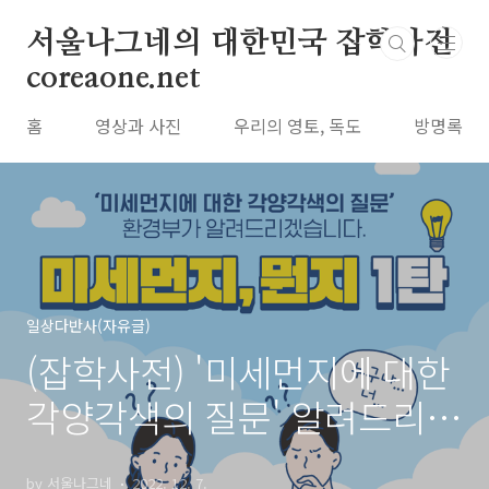
본문 바로가기
서울나그네의 대한민국 잡학사전
coreaone.net
홈
영상과 사진
우리의 영토, 독도
방명록
일상다반사(자유글)
(잡학사전) '미세먼지에 대한
각양각색의 질문' 알려드리겠
습니다.
by 서울나그네
2022. 12. 7.