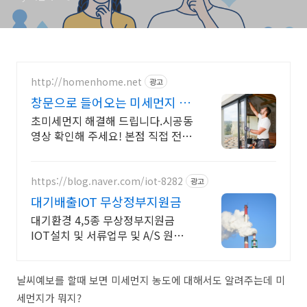
http://homenhome.net
광고
창문으로 들어오는 미세먼지 외
풍 차단 시공 전문 홈앤홈
초미세먼지 해결해 드립니다.시공동
영상 확인해 주세요! 본점 직접 전국
시공 진짜후기
https://blog.naver.com/iot-8282
광고
대기배출IOT 무상정부지원금
대기환경 4,5종 무상정부지원금
IOT설치 및 서류업무 및 A/S 원스톱
서비스
날씨예보를 할때 보면 미세먼지 농도에 대해서도 알려주는데 미
세먼지가 뭐지?