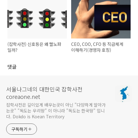
(잡학사전) 신호등은 왜 빨노파
CEO, COO, CFO 등 직급체계
일까?
이해하기(경영자 호칭)
댓글
서울나그네의 대한민국 잡학사전
coreaone.net
잡학사전은 깊이있게 배우는곳이 아닌 "다양하게 알아가
는곳" "독도는 우리땅" 이 아니라 "독도는 한국땅" 입니
다. Dokdo is Koean Territory
구독하기