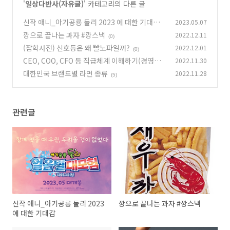
'
일상다반사(자유글)
' 카테고리의 다른 글
신작 애니_아기공룡 둘리 2023 에 대한 기대감
2023.05.07
깡으로 끝나는 과자 #깡스낵
2022.12.11
(0)
(0)
(잡학사전) 신호등은 왜 빨노파일까?
2022.12.01
(0)
CEO, COO, CFO 등 직급체계 이해하기(경영자
2022.11.30
호칭)
대한민국 브랜드별 라면 종류
2022.11.28
(0)
(5)
관련글
신작 애니_아기공룡 둘리 2023
깡으로 끝나는 과자 #깡스낵
에 대한 기대감