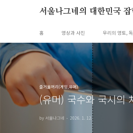
본문 바로가기
서울나그네의 대한민국 잡학사전
홈
영상과 사진
우리의 영토, 
즐거울꺼리(게임,유머)
(유머) 국수와 국시의 
by 서울나그네
2026. 1. 12.