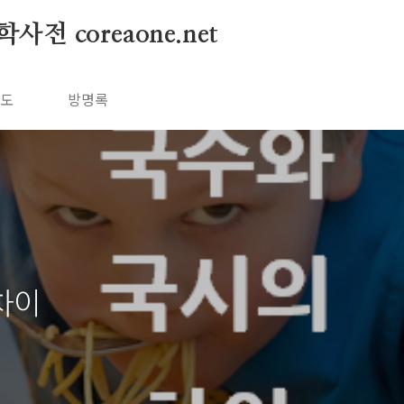
 coreaone.net
독도
방명록
차이