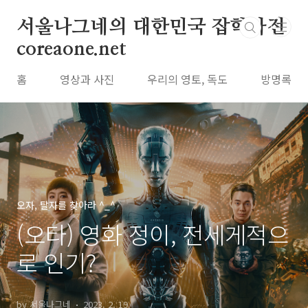
본문 바로가기
서울나그네의 대한민국 잡학사전
coreaone.net
홈
영상과 사진
우리의 영토, 독도
방명록
오자, 탈자를 찾아라 ^_^
(오타) 영화 정이, 전세게적으
로 인기?
by 서울나그네
2023. 2. 19.