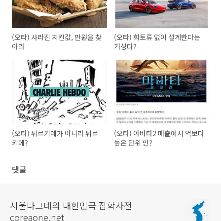
(오타) 사라진 치킨값, 만원을 찾
(오타) 희토류 없이 설계한다는
아라
거싱다?
(오타) 튀르키예가 아니라 튀르
(오타) 아바타2 매출에서 억보다
키에?
높은 단위 만?
댓글
서울나그네의 대한민국 잡학사전
coreaone.net