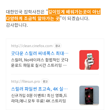
대한민국 잡학사전은 "
깊이있게 배워가는곳이 아닌
다양하게 조금씩 알아가는 곳
"이 되겠습니다.
감사합니다.
http://clean.cinefox.com
광고
굿다운 스릴러 씨네폭스 최대3
만원+10%추가적립
스릴러, No바이러스 합법적인 굿다
운로드 파일로 실시간 스트리밍 다
운로드
http://filesun.pro
광고
스릴러 파일썬 초고속, 4K 실시
간 보기!
신규가입 0원 이벤트! 최신 영화,드
라마,애니 모두 무료! 4K 스트리밍