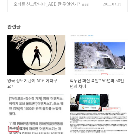
벤져스2) 기사에서~~
오타를 신고합니다_AED 란 무엇인가?
2011.07.19
(0)
(835)
관련글
영국 정보기관이 M16 이라구
백두산 화산 폭발? 50년과 50만
요?
년의 차이