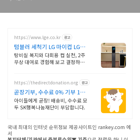
https://www.lge.co.kr
광고
텀블러 세척기 LG 마이컵 LG마
이컵 무상대여신청
탕비실 복지와 다회용 컵 실천, 2주
무상 대여로 경험해 보고 결정하세
요!
https://thedirectdonation.org
광고
곧장기부, 수수료 0% 기부 1원
도 빠짐없이, 곧장
아이들에게 곧장! 배송비, 수수료 모
두 SK행복나눔재단이 부담합니다.
국내 최대의 인터넷 순위정보 제공사이트인 rankey.com 에
서
복지단체/기관에서 중분류순위▼ 기준
으로 정렬을 하니 이