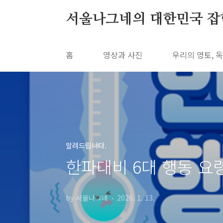
본문 바로가기
서울나그네의 대한민국 잡학사전
홈
영상과 사진
우리의 영토, 
알려드립니다.
한파대비 6대 행동 
by 서울나그네
2026. 1. 13.