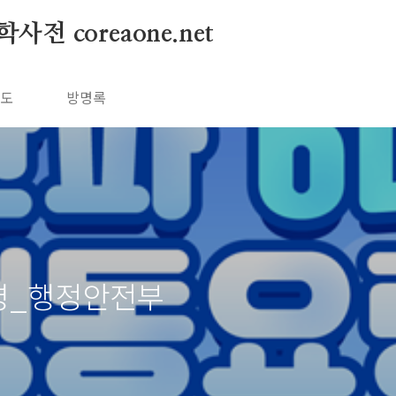
 coreaone.net
독도
방명록
요령_행정안전부