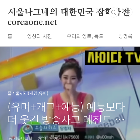
본문 바로가기
서울나그네의 대한민국 잡학사전
coreaone.net
홈
영상과 사진
우리의 영토, 독도
방명록
즐거울꺼리(게임,유머)
(유머+개그+예능) 예능보다
더 웃긴 방송사고 레전드 모
음_웃다 밥을 뿜(?)을수도
by 서울나그네
2021. 7. 20.