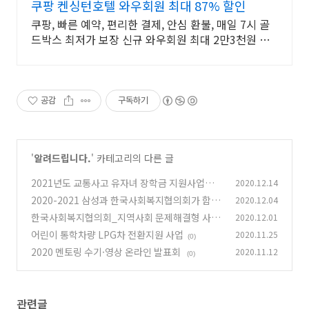
쿠팡 켄싱턴호텔 와우회원 최대 87% 할인
쿠팡, 빠른 예약, 편리한 결제, 안심 환불, 매일 7시 골
드박스 최저가 보장 신규 와우회원 최대 2만3천원 쿠
폰팩+5% 추가적립 혜택! 여행도 이제 쿠팡에서!
공감
구독하기
'
알려드립니다.
' 카테고리의 다른 글
2021년도 교통사고 유자녀 장학금 지원사업
2020.12.14
「기아드림(Dream) 장학금 지원사업」 신청안
2020-2021 삼성과 한국사회복지협의회가 함께
2020.12.04
내
하는 희망나눔지원사업 선정기관 안내
(0)
한국사회복지협의회_지역사회 문제해결형 사회
2020.12.01
(0)
혁신가 양성과정 안내
어린이 통학차량 LPG차 전환지원 사업
2020.11.25
(0)
(0)
2020 멘토링 수기·영상 온라인 발표회
2020.11.12
(0)
관련글