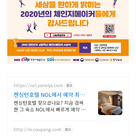
https://nol.yanolja.com
광고
켄싱턴호텔 NOL에서 예약 최대
70% 더블업 할인!
켄싱턴호텔 찾으셨나요? 지금 검색
한 그 숙소 NOL에서 빠르게 예약 확
정 가능!
http://m.coupang.com
광고