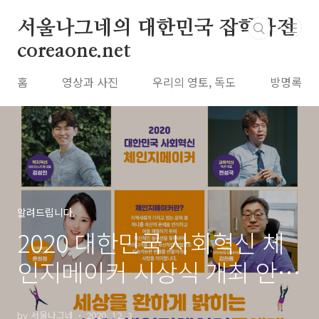
본문 바로가기
서울나그네의 대한민국 잡학사전
coreaone.net
홈
영상과 사진
우리의 영토, 독도
방명록
알려드립니다.
2020 대한민국 사회혁신 체
인지메이커 시상식 개최 안내
(12.3)
by 서울나그네
2020. 12. 3.