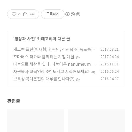
9
구독하기
'
영상과 사진
' 카테고리의 다른 글
개그맨 졸탄(이재형, 한현민, 정진욱)의 독도송
2017.08.21
(우리땅 독도)
꼬마버스 타요와 함께하는 기침 예절
2017.04.04
(0)
(0)
나눔으로 세상을 잇다. 나눔이음 nanumeum.n
2016.11.01
et(40초)
자원봉사 교육영상 3편 보시고 시작해보세요!
2016.06.24
(0)
(0)
보복성 곡예운전의 대부를 만나다(?)
2016.04.07
(0)
관련글