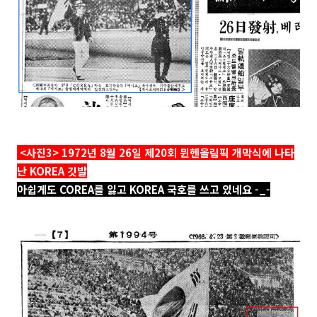
<사진3> 1972년 8월 26일 제20회 뮌헨올림픽 개막식에 나타
난 KOREA 깃발
아쉽게도 COREA를 잃고 KOREA 국호를 쓰고 있네요 -_-