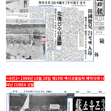
<사진2>
1968년 10월 28일
제19회 멕시코올림픽
폐막식에 나
타난 COREA 깃발