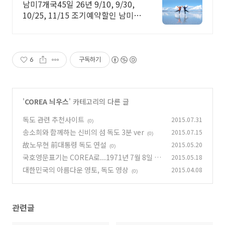
남미7개국45일 26년 9/10, 9/30,
10/25, 11/15 조기예약할인 남미 7
개국 45일 26년
9/10,9/30,10/25,11/15 조기예약
할인
6
구독하기
'
COREA 늬우스
' 카테고리의 다른 글
독도 관련 추천사이트
2015.07.31
(0)
송소희와 함께하는 신비의 섬 독도 3분 ver
2015.07.15
(0)
故노무현 前대통령 독도 연설
2015.05.20
(0)
국호영문표기는 COREA로...1971년 7월 8일 동
2015.05.18
아일보
대한민국의 아름다운 영토, 독도 영상
2015.04.08
(0)
(0)
관련글